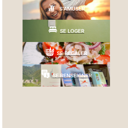
CAP FUN MARINA D’ALERIA
S’AMUSER
par
|
3 juin 2024
Le Camping Marina d’Aleria **** vous offre un cadre
SE LOGER
exceptionnel entre mer et montagne où petits et grands pourront
s’adonner à la baignade et au farniente en toute sécurité sous le
soleil. La piscine chauffée et le toboggan aquatique animeront
SE RÉGALER
vos vacances. Idéal...
SE RENSEIGNER