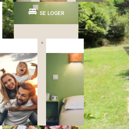
SE LOGER
Hébergements
Hébergements
classiques
naturistes