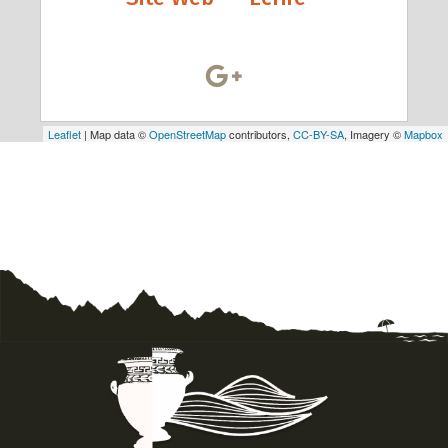
Leaflet
| Map data ©
OpenStreetMap
contributors,
CC-BY-SA
, Imagery ©
Mapbox