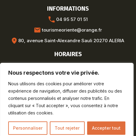
INFORMATIONS
04 95 57 01 51
tourismeoriente@orange.fr
80, avenue Saint-Alexandre Sauli 20270 ALERIA
HORAIRES
Hors saison :
Nous respectons votre vie privée.
Lun-Ven : 8h30-12h / 13h30-17h
Saison estivale :
Nous utilisons des cookies pour améliorer votre
Lun-Sam : 9h-19h
expérience de navigation, diffuser des publicités ou des
Dim : 9h-12h30
contenus personnalisés et analyser notre trafic. En
cliquant sur « Tout accepter », vous consentez à notre
utilisation des cookies.
Mentions légales
Personnaliser
Tout rejeter
Accepter tout
©Arobase.fr – Tous droits réservés