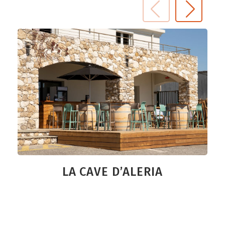
tous vos sens.
Prêt pour une expérience hors du temps ?
Combinez une visite du site antique avec une
dégustation au cœur d’un domaine viticole !
Ici, les vignobles plongent leurs racines dans
l’histoire millénaire d’Aleria, ancienne cité
romaine et capitale antique de la Corse. Ce
territoire, où les premières vignes furent
plantées il y a plusieurs milliers d’années, et dont
les amphores ont été retrouvées sur le site
archéologique d’Aleria, vient témoigner d’un
commerce de vin déjà florissant dès l’Antiquité.
LA CAVE D’ALERIA
Prêt pour une escapade sensorielle ?
Flânez de cave en cave, prenez votre temps à
l’ombre d’une oliveraie, un verre à la main, et