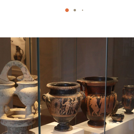
savourez pleinement les cépages phares de la
région : un
Sciaccarellu
plein de caractère, un
Vermentinu
harmonieux et intense ou encore un
Niellucciu
envoûtant…
Glissez-vous dans les rangées de vignes et
saisissez l’instant. Le paysage est définitivement
spectaculaire : la montagne s’élève devant vous
et vous offre une dualité incomparable entre la
mer et la terre.
En partant à la découverte des vins de l’Oriente,
explorez aussi une mosaïque de paysages et de
cultures diversifiés : les ruelles fleuries de
Pietraserena
,
les points de vue imprenables
depuis la ligne de crête
d’
Ampriani
,
les tours
pisanes intemporelles qui traversent
Zuani
,
ou
les fêtes villageoises de
Pancheraccia
.