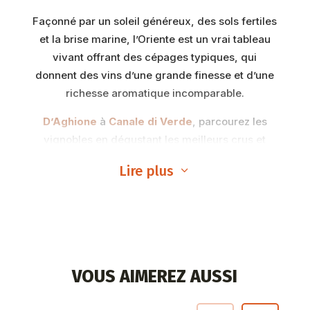
Façonné par un soleil généreux, des sols fertiles
et la brise marine, l’Oriente est un vrai tableau
vivant offrant des cépages typiques, qui
donnent des vins d’une grande finesse et d’une
richesse aromatique incomparable.
D’Aghione
à
Canale di Verde
, parcourez les
vignobles en dégustant les meilleurs crus et
partagez un moment de convivialité avec des
Lire plus
3
vignerons inconditionnellement passionnés par
leur métier. Profitez de visites guidées et
découvrez les secrets et les étapes clefs de la
production du vin, de la culture de la vigne à la
mise en bouteille. Que vous soyez amateur de
vins rouges intenses, de blancs frais et fruités ou
VOUS AIMEREZ AUSSI
de rosés délicats, l’Oriente propose une
sélection de vins diversifiée, idéale pour éveiller