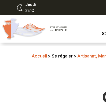
Jeudi
28°C
S
Accueil
>
Se régaler
>
Artisanat, Mar