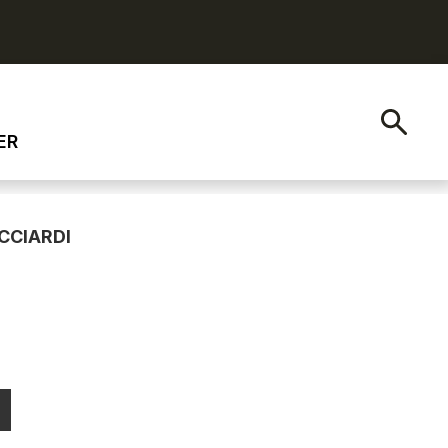
ER
CCIARDI
I