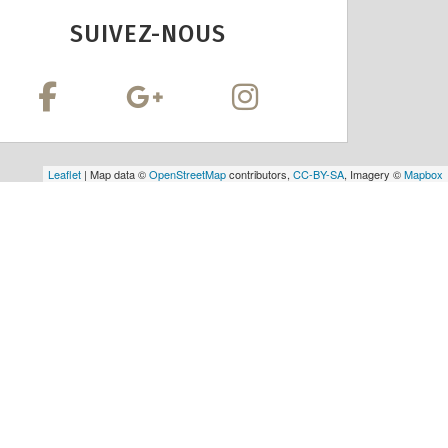
SUIVEZ-NOUS
Leaflet
| Map data ©
OpenStreetMap
contributors,
CC-BY-SA
, Imagery ©
Mapbox