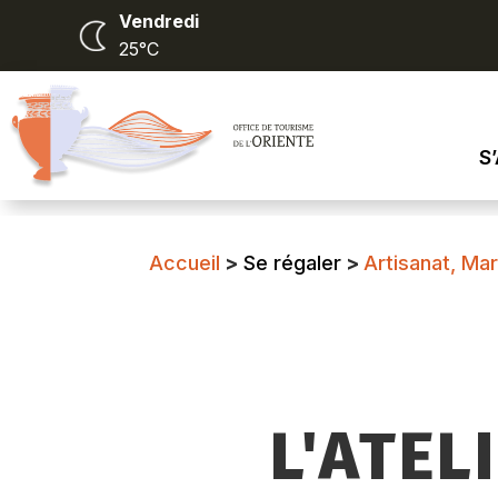
Vendredi
25°C
S
Accueil
>
Se régaler
>
Artisanat, Mar
L'ATE