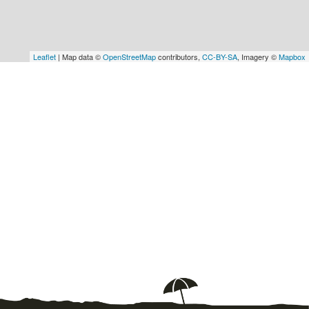
Leaflet
| Map data ©
OpenStreetMap
contributors,
CC-BY-SA
, Imagery ©
Mapbox