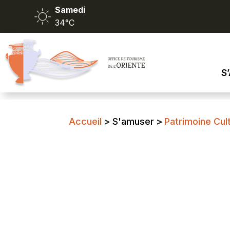
Samedi
34°C
S
Accueil
>
S'amuser
>
Patrimoine Cult