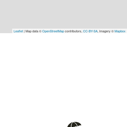
Leaflet
| Map data ©
OpenStreetMap
contributors,
CC-BY-SA
, Imagery ©
Mapbox