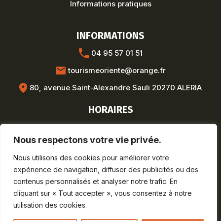
Informations pratiques
INFORMATIONS
04 95 57 01 51
tourismeoriente@orange.fr
80, avenue Saint-Alexandre Sauli 20270 ALERIA
HORAIRES
Hors saison :
Nous respectons votre vie privée.
Lun-Ven : 8h30-12h / 13h30-17h
Saison estivale :
Nous utilisons des cookies pour améliorer votre
Lun-Sam : 9h-19h
expérience de navigation, diffuser des publicités ou des
Dim : 9h-12h30
contenus personnalisés et analyser notre trafic. En
cliquant sur « Tout accepter », vous consentez à notre
utilisation des cookies.
Mentions légales