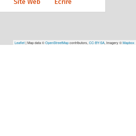
Site Web
Écrire
Leaflet
| Map data ©
OpenStreetMap
contributors,
CC-BY-SA
, Imagery ©
Mapbox