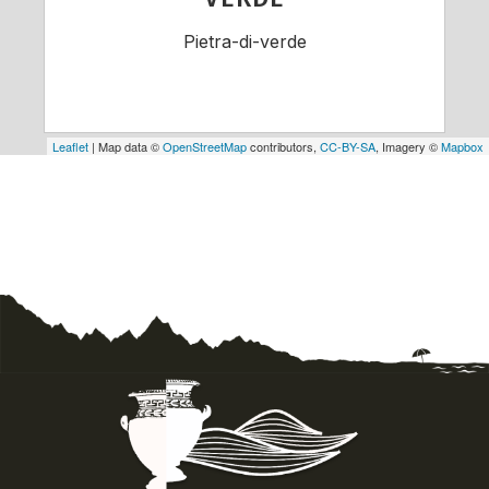
Pietra-di-verde
Leaflet
| Map data ©
OpenStreetMap
contributors,
CC-BY-SA
, Imagery ©
Mapbox