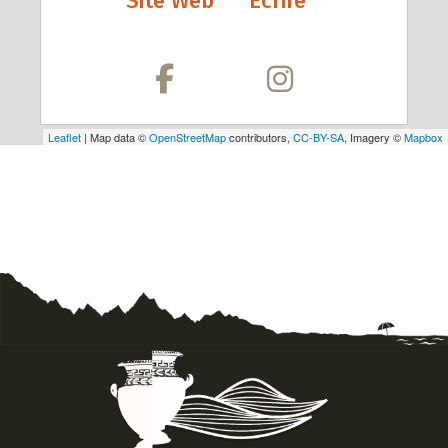
Site Web
Écrire
Leaflet
| Map data ©
OpenStreetMap
contributors,
CC-BY-SA
, Imagery ©
Mapbox