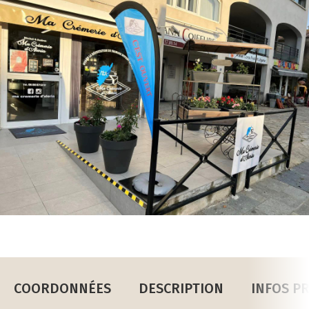
COORDONNÉES
DESCRIPTION
INFOS P