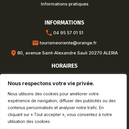
Informations pratiques
INFORMATIONS
04 95 57 01 51
tourismeoriente@orange.fr
80, avenue Saint-Alexandre Sauli 20270 ALERIA
HORAIRES
Hors saison :
Nous respectons votre vie privée.
Lun-Ven : 8h30-12h / 13h30-17h
Saison estivale :
Nous utilisons des cookies pour améliorer votre
Lun-Sam : 9h-19h
expérience de navigation, diffuser des publicités ou des
Dim : 9h-12h30
contenus personnalisés et analyser notre trafic. En
cliquant sur « Tout accepter », vous consentez à notre
utilisation des cookies.