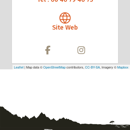
Site Web
Leaflet
| Map data ©
OpenStreetMap
contributors,
CC-BY-SA
, Imagery ©
Mapbox