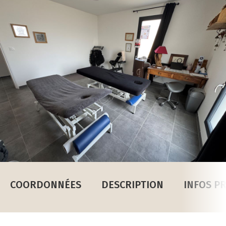
COORDONNÉES
DESCRIPTION
INFOS P