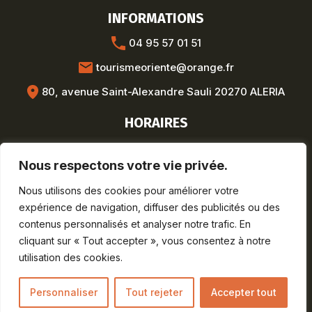
INFORMATIONS
04 95 57 01 51
tourismeoriente@orange.fr
80, avenue Saint-Alexandre Sauli 20270 ALERIA
HORAIRES
Hors saison :
Nous respectons votre vie privée.
Lun-Ven : 8h30-12h / 13h30-17h
Saison estivale :
Nous utilisons des cookies pour améliorer votre
Lun-Sam : 9h-19h
expérience de navigation, diffuser des publicités ou des
Dim : 9h-12h30
contenus personnalisés et analyser notre trafic. En
cliquant sur « Tout accepter », vous consentez à notre
utilisation des cookies.
Mentions légales
Personnaliser
Tout rejeter
Accepter tout
©Arobase.fr – Tous droits réservés