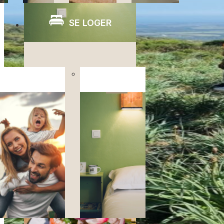
SE LOGER
Hébergements
Hébergements
classiques
naturistes