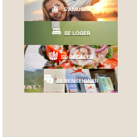
S’AMUSER
FERME EQUESTRE I BALATOGHJI
par
|
11 juillet 2025
SE LOGER
Partez à la conquête des sentiers grandioses de l’Oriente aux
côtés de Philippe, guide équestre passionné et expérimenté.
SE RÉGALER
Avec lui, chaque randonnée devient une aventure authentique,
loin des chemins balisés et au plus près d’une nature
spectaculaire. Son expertise,...
SE RENSEIGNER