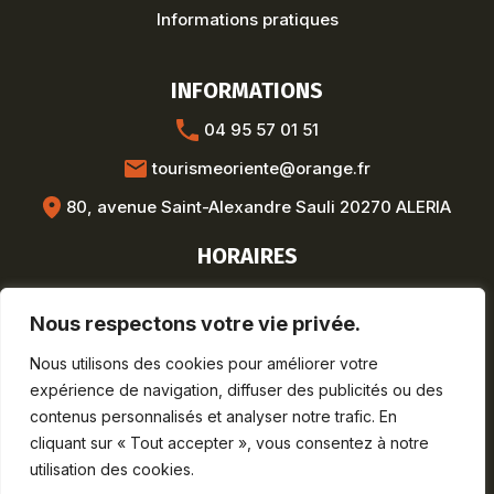
Informations pratiques
INFORMATIONS
04 95 57 01 51
tourismeoriente@orange.fr
80, avenue Saint-Alexandre Sauli 20270 ALERIA
HORAIRES
Hors saison :
Nous respectons votre vie privée.
Lun-Ven : 8h30-12h / 13h30-17h
Saison estivale :
Nous utilisons des cookies pour améliorer votre
Lun-Sam : 9h-19h
expérience de navigation, diffuser des publicités ou des
Dim : 9h-12h30
contenus personnalisés et analyser notre trafic. En
cliquant sur « Tout accepter », vous consentez à notre
utilisation des cookies.