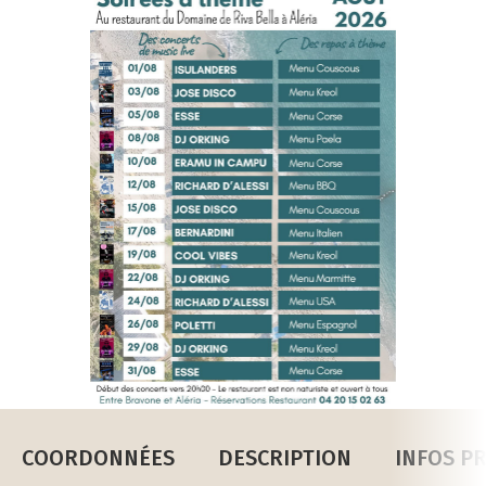
COORDONNÉES
DESCRIPTION
INFOS P