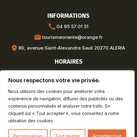
INFORMATIONS
04 95 57 01 51
tourismeoriente@orange.fr
80, avenue Saint-Alexandre Sauli 20270 ALERIA
HORAIRES
Hors saison :
Nous respectons votre vie privée.
Lun-Ven : 8h30-12h / 13h30-17h
Saison estivale :
Nous utilisons des cookies pour améliorer votre
Lun-Sam : 9h-19h
expérience de navigation, diffuser des publicités ou des
Dim : 9h-12h30
contenus personnalisés et analyser notre trafic. En
cliquant sur « Tout accepter », vous consentez à notre
utilisation des cookies.
Mentions légales
Personnaliser
Tout rejeter
Accepter tout