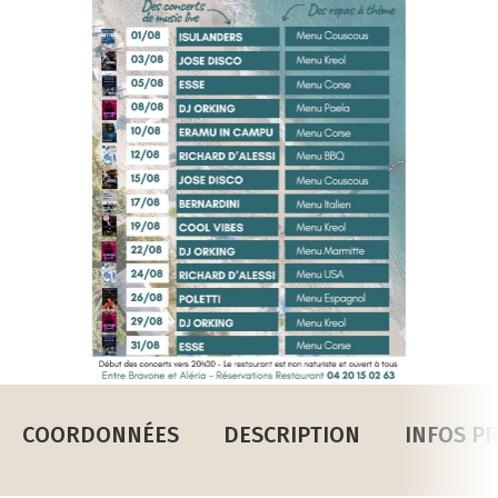
COORDONNÉES
DESCRIPTION
INFOS P