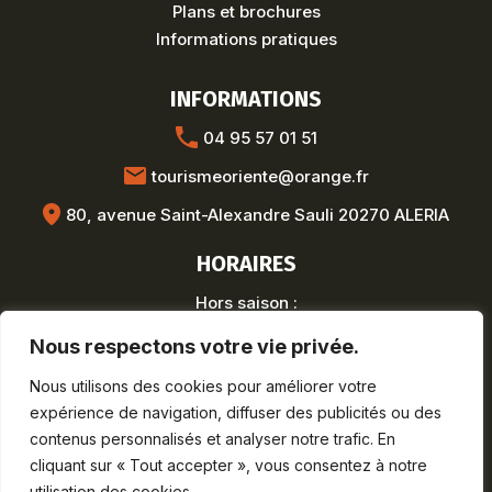
Plans et brochures
Informations pratiques
INFORMATIONS
04 95 57 01 51
tourismeoriente@orange.fr
80, avenue Saint-Alexandre Sauli 20270 ALERIA
HORAIRES
Hors saison :
Lun-Ven : 8h30-12h / 13h30-17h
Nous respectons votre vie privée.
Saison estivale :
Lun-Sam : 9h-19h
Nous utilisons des cookies pour améliorer votre
Dim : 9h-12h30
expérience de navigation, diffuser des publicités ou des
contenus personnalisés et analyser notre trafic. En
cliquant sur « Tout accepter », vous consentez à notre
utilisation des cookies.